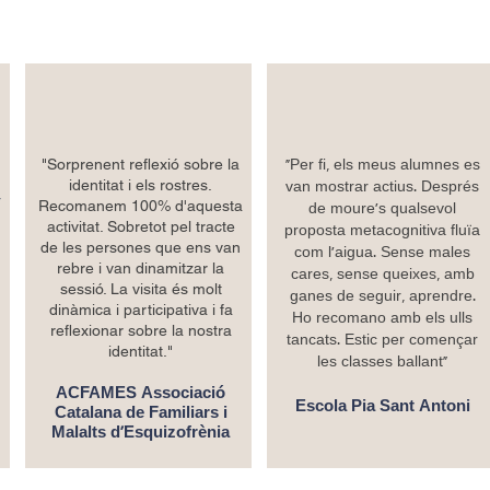
"Sorprenent reflexió sobre la
“Per fi, els meus alumnes es
identitat i els rostres.
van mostrar actius. Després
r
Recomanem 100% d'aquesta
de moure's qualsevol
activitat. Sobretot pel tracte
proposta metacognitiva fluïa
de les persones que ens van
com l'aigua. Sense males
rebre i van dinamitzar la
cares, sense queixes, amb
sessió. La visita és molt
ganes de seguir, aprendre.
dinàmica i participativa i fa
Ho recomano amb els ulls
reflexionar sobre la nostra
tancats. Estic per començar
identitat."
les classes ballant"
ACFAMES Associació
Escola Pia Sant Antoni
Catalana de Familiars i
Malalts d'Esquizofrènia