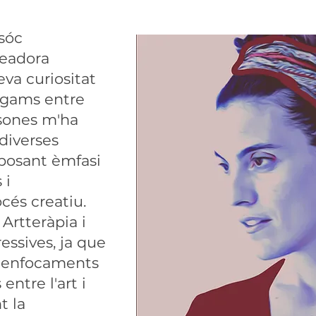
 sóc
creadora
eva curiositat
ligams entre
ersones m'ha
diverses
, posant èmfasi
 i
océs creatiu.
Artteràpia i
essives, ja que
s enfocaments
entre l'art i
t la