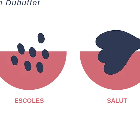
n Dubuffet
ESCOLES
SALUT