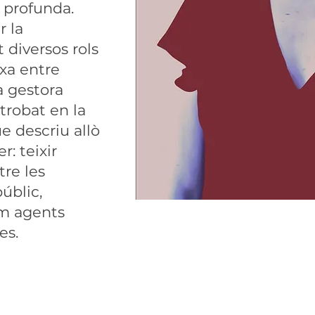
 profunda.
r la
t diversos rols
ixa entre
la gestora
 trobat en la
 descriu allò
: teixir
tre les
públic,
m agents
es.