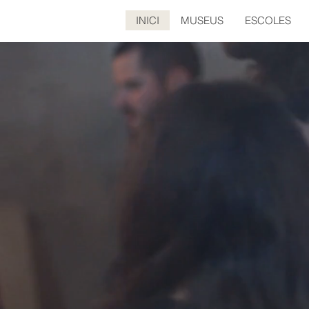
INICI
MUSEUS
ESCOLES
ARIADNA
MARTÍ
Art
Cos
Salut